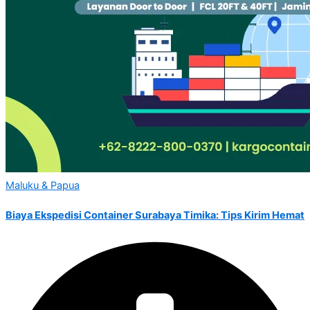
Maluku & Papua
Biaya Ekspedisi Container Surabaya Timika: Tips Kirim Hemat