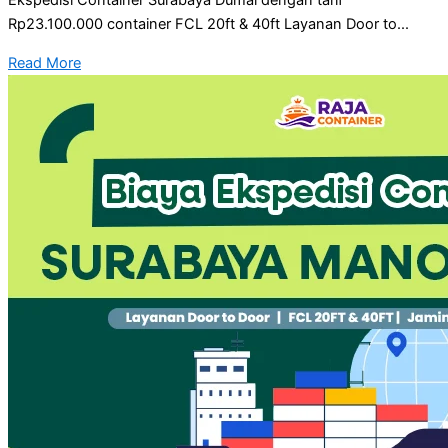
Ekspedisi Container Surabaya Dumai dengan tarif
Rp23.100.000 container FCL 20ft & 40ft Layanan Door to...
Read More