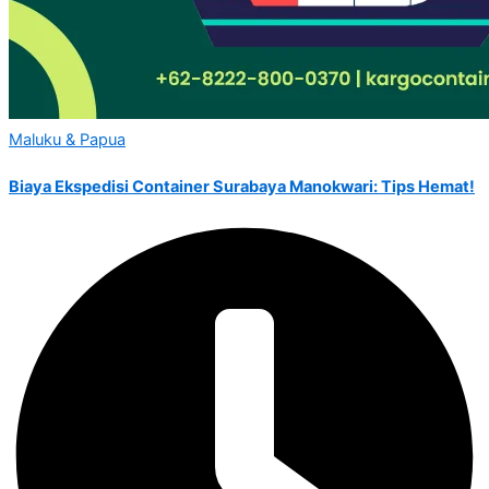
Maluku & Papua
Biaya Ekspedisi Container Surabaya Manokwari: Tips Hemat!