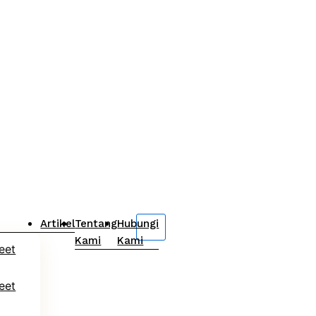
Artikel
Tentang
Hubungi
Kami
Kami
eet
eet