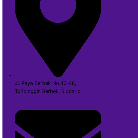
Jl. Raya Berbek No.46-48,
Turipinggir, Berbek, Sidoarjo