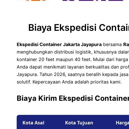
Tarif Container 40 F
Surabaya
Tarif Container 40 F
Biaya Ekspedisi Conta
Jakarta
Ekspedisi Container Jakarta Jayapura
bersama
Ra
menghubungkan distribusi logistik, khususnya d
kontainer 20 feet maupun 40 feet. Mulai dari harg
Anda dapat menikmati layanan berkualitas dan prof
Jayapura. Tahun 2026, saatnya beralih kepada jasa
solutif. Kepercayaan Anda adalah prioritas kami.
Biaya Kirim Ekspedisi Containe
Kota Asal
Kota Tujuan
Harg