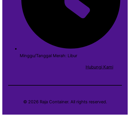
Minggu/Tanggal Merah: Libur
g
Hubungi Kami
onsultasi Gratis!!
er
© 2026 Raja Container. All rights reserved.
er