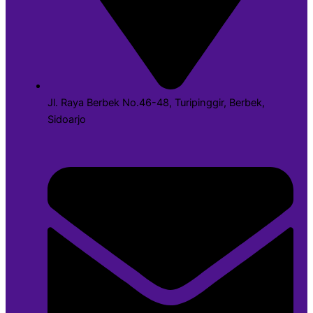
Jl. Raya Berbek No.46-48, Turipinggir, Berbek,
Sidoarjo