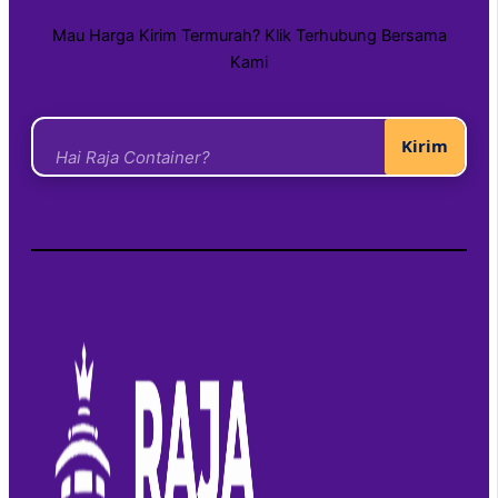
Mau Harga Kirim Termurah? Klik Terhubung Bersama
Kami
Kirim