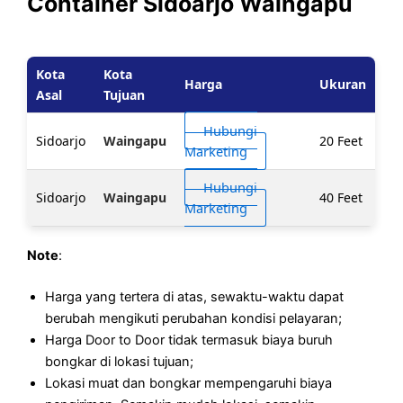
Container Sidoarjo Waingapu
Kota
Kota
Harga
Ukuran
Asal
Tujuan
Hubungi
Sidoarjo
Waingapu
20 Feet
Marketing
Hubungi
Sidoarjo
Waingapu
40 Feet
Marketing
Note
:
Harga yang tertera di atas, sewaktu-waktu dapat
berubah mengikuti perubahan kondisi pelayaran;
Harga Door to Door tidak termasuk biaya buruh
bongkar di lokasi tujuan;
Lokasi muat dan bongkar mempengaruhi biaya