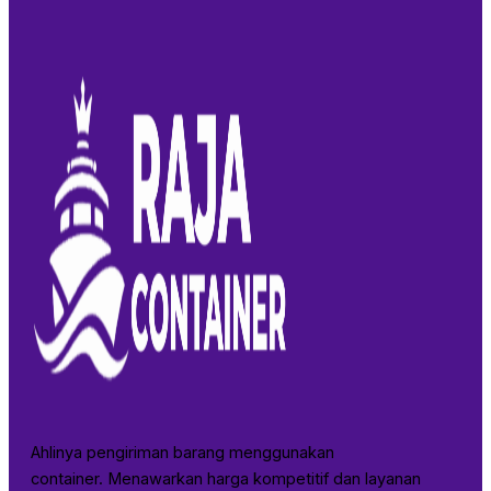
Ahlinya pengiriman barang menggunakan
container. Menawarkan harga kompetitif dan layanan