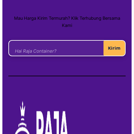
Mau Harga Kirim Termurah? Klik Terhubung Bersama
Kami
Kirim