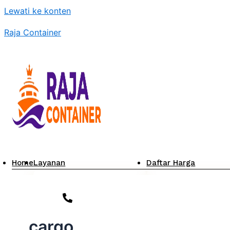
Lewati ke konten
Raja Container
Home
Layanan
Daftar Harga
General Container (20
Tarif Container 20 F
Feet & 40 Feet)
Surabaya
+62 812-3300-0364
Container Open Top
Tarif Container 20 F
Container Flat Rack
Jakarta
cargo