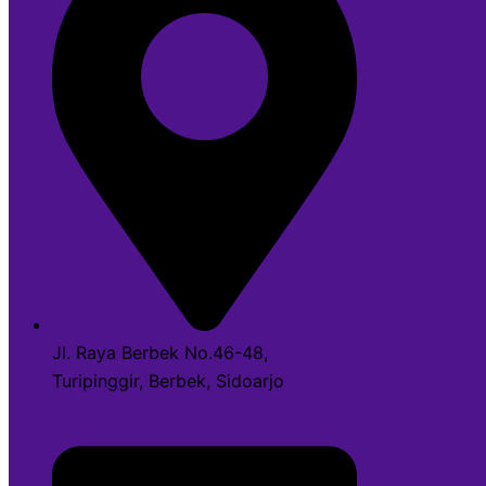
Jl. Raya Berbek No.46-48,
Turipinggir, Berbek, Sidoarjo