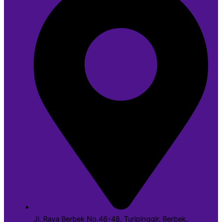
Jl. Raya Berbek No.46-48, Turipinggir, Berbek,