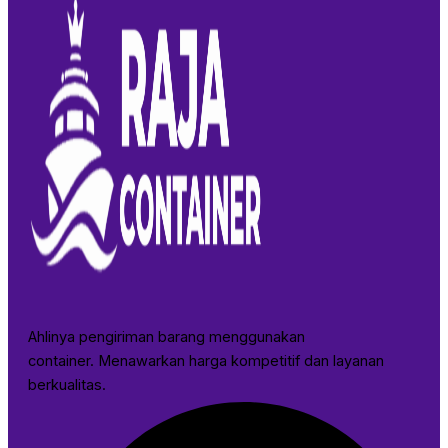
Ahlinya pengiriman barang menggunakan
container. Menawarkan harga kompetitif dan layanan
berkualitas.