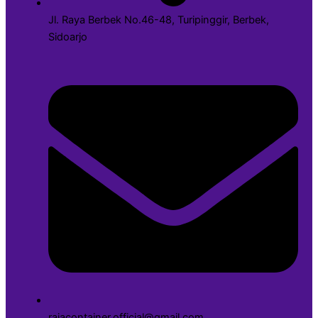
Jl. Raya Berbek No.46-48, Turipinggir, Berbek,
Sidoarjo
rajacontainer.official@gmail.com