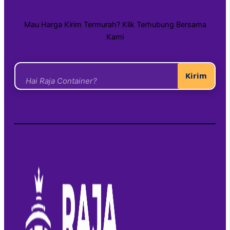
Mau Harga Kirim Termurah? Klik Terhubung Bersama
Kami
Kirim