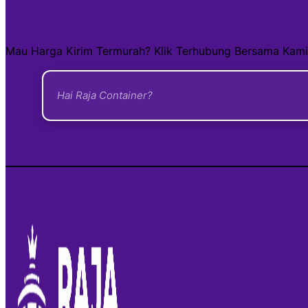
Mau Harga Kirim Termurah? Klik Terhubung Bersama Kami