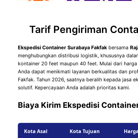
Tarif Container 40 F
Surabaya
Tarif Container 40 F
Tarif Pengiriman Cont
Jakarta
Ekspedisi Container Surabaya Fakfak
bersama
Raj
menghubungkan distribusi logistik, khususnya d
kontainer 20 feet maupun 40 feet. Mulai dari harg
Anda dapat menikmati layanan berkualitas dan prof
Fakfak. Tahun 2026, saatnya beralih kepada jasa ek
solutif. Kepercayaan Anda adalah prioritas kami.
Biaya Kirim Ekspedisi Containe
Kota Asal
Kota Tujuan
Harg