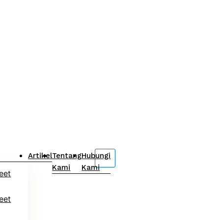
Artikel
Tentang
Hubungi
Kami
Kami
eet
eet