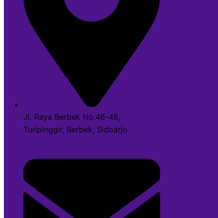
Jl. Raya Berbek No.46-48,
Turipinggir, Berbek, Sidoarjo