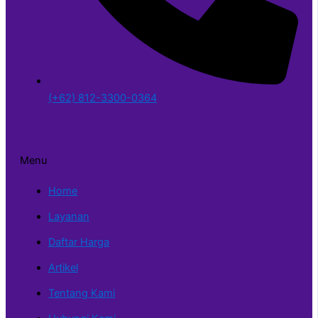
(+62) 812-3300-0364
Menu
Home
Layanan
Daftar Harga
Artikel
Tentang Kami