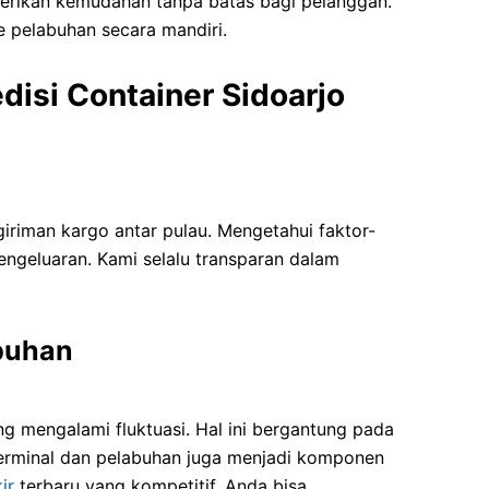
berikan kemudahan tanpa batas bagi pelanggan.
e pelabuhan secara mandiri.
disi Container Sidoarjo
riman kargo antar pulau. Mengetahui faktor-
ngeluaran. Kami selalu transparan dalam
buhan
ng mengalami fluktuasi. Hal ini bergantung pada
a terminal dan pelabuhan juga menjadi komponen
ir
terbaru yang kompetitif. Anda bisa