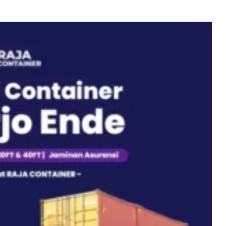
eet
eet