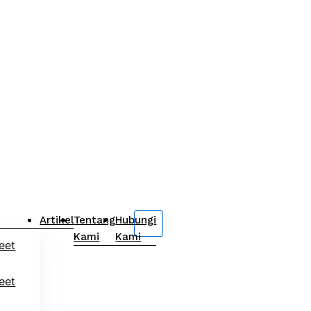
Artikel
Tentang
Hubungi
Kami
Kami
eet
eet