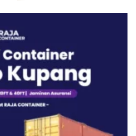
eet
eet