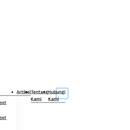
Artikel
Tentang
Hubungi
Kami
Kami
eet
eet